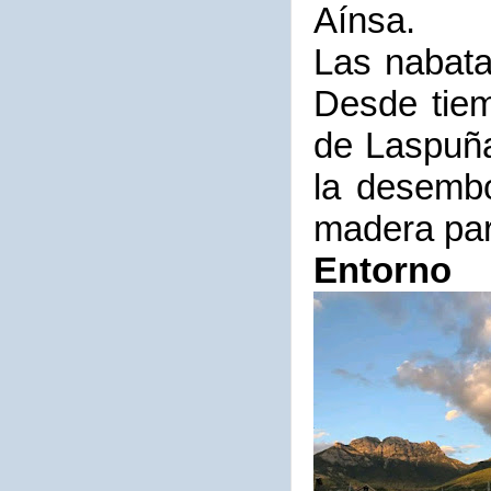
Aínsa.
Las nabata
Desde tie
de Laspuña
la desembo
madera par
Entorno