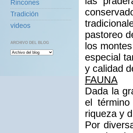
las prade
Rincones
conservad
Tradición
tradiciona
videos
pastoreo d
ARCHIVO DEL BLOG
los montes
especial t
y calidad d
FAUNA
Dada la gr
el términ
riqueza y d
Por divers