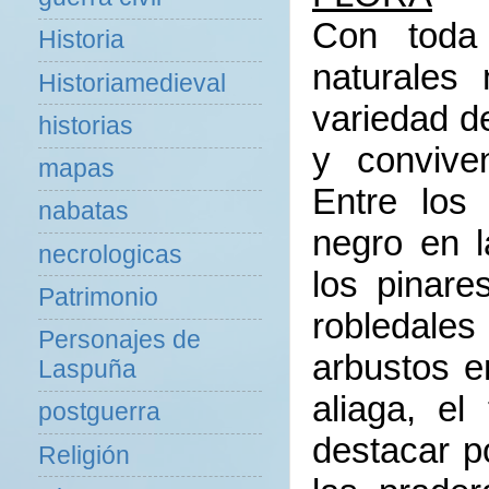
Con toda 
Historia
naturales
Historiamedieval
variedad d
historias
y convive
mapas
Entre los
nabatas
negro en l
necrologicas
los pinare
Patrimonio
robledale
Personajes de
arbustos e
Laspuña
aliaga, el
postguerra
destacar p
Religión