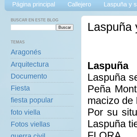
Página principal
Callejero
Laspuña y s
BUSCAR EN ESTE BLOG
Laspuña 
TEMAS
Aragonés
Laspuña
Arquitectura
Laspuña se
Documento
Peña Monta
Fiesta
macizo de 
fiesta popular
Por su situ
foto viella
Laspuña ti
Fotos viellas
FLORA
guerra civil