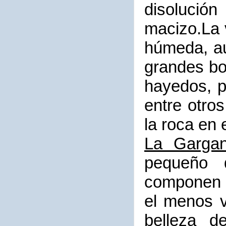
disolució
macizo.La 
húmeda, au
grandes bo
hayedos, p
entre otro
la roca en 
La Gargan
pequeño 
componen 
el menos v
belleza d