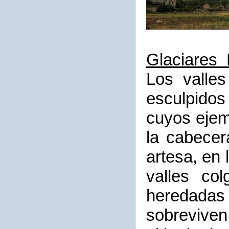
Glaciares 
Los valle
esculpidos 
cuyos ejem
la cabecer
artesa, en 
valles co
heredada
sobrevive