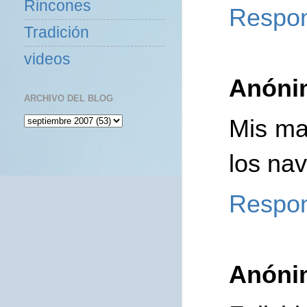
Rincones
Respo
Tradición
videos
Anóni
ARCHIVO DEL BLOG
Mis ma
los nav
Respo
Anóni