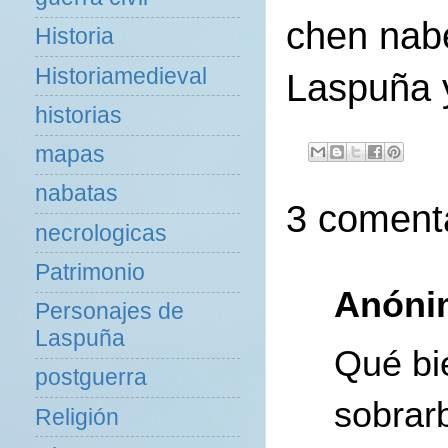
chen nab
Historia
Historiamedieval
Laspuña y
historias
mapas
nabatas
3 comenta
necrologicas
Patrimonio
Anóni
Personajes de
Laspuña
Qué bi
postguerra
sobrar
Religión