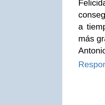
Felic
conseg
a tiem
más gr
Antoni
Respo