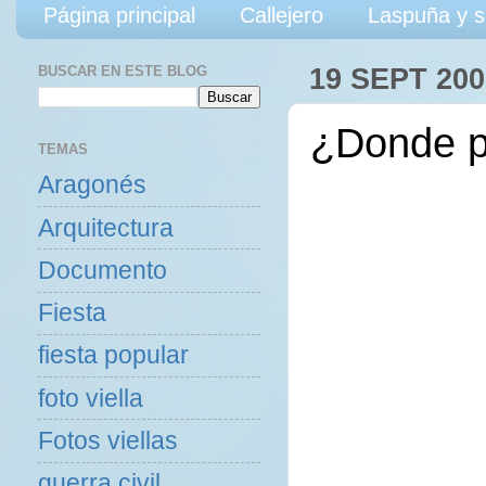
Página principal
Callejero
Laspuña y s
BUSCAR EN ESTE BLOG
19 SEPT 200
¿Donde pr
TEMAS
Aragonés
Arquitectura
Documento
Fiesta
fiesta popular
foto viella
Fotos viellas
guerra civil