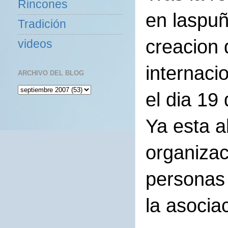
Rincones
en laspuñ
Tradición
creacion 
videos
internaci
ARCHIVO DEL BLOG
el dia 19
Ya esta ab
organizac
personas
la asocia