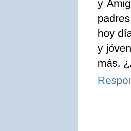
y Amig
padres,
hoy día
y jóve
más. ¿A
Respo