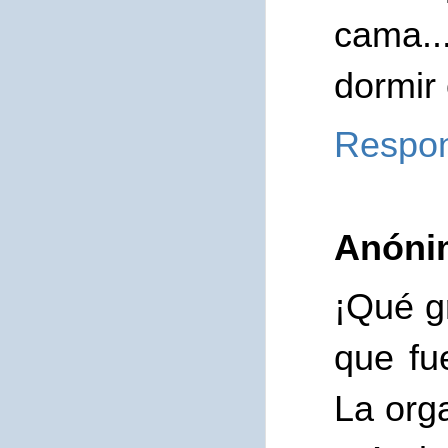
cama.
dormir 
Respo
Anóni
¡Qué g
que fu
La org