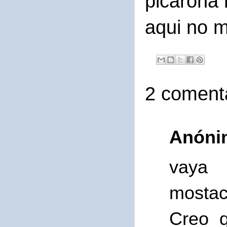
picarona 
aqui no 
2 comenta
Anóni
vaya 
mostac
Creo 