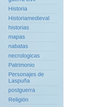
Historia
Historiamedieval
historias
mapas
nabatas
necrologicas
Patrimonio
Personajes de
Laspuña
postguerra
Religión