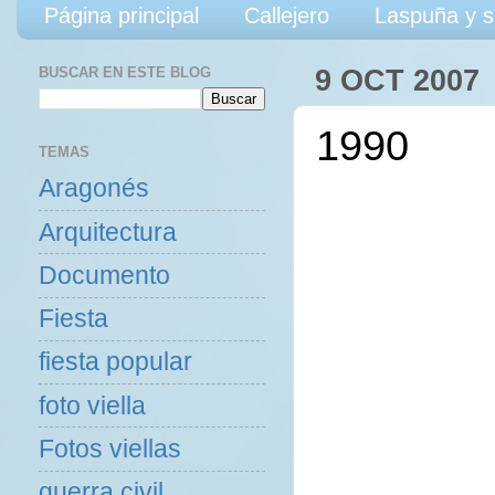
Página principal
Callejero
Laspuña y s
BUSCAR EN ESTE BLOG
9 OCT 2007
1990
TEMAS
Aragonés
Arquitectura
Documento
Fiesta
fiesta popular
foto viella
Fotos viellas
guerra civil