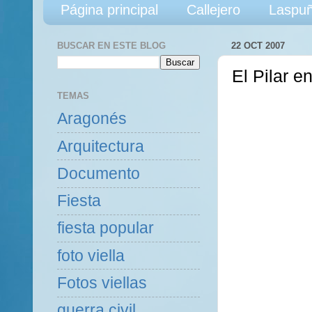
Página principal
Callejero
Laspuñ
BUSCAR EN ESTE BLOG
22 OCT 2007
El Pilar e
TEMAS
Aragonés
Arquitectura
Documento
Fiesta
fiesta popular
foto viella
Fotos viellas
guerra civil