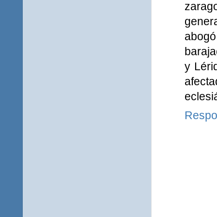
zarag
genera
abogó
baraja
y Léri
afecta
eclesi
Respo