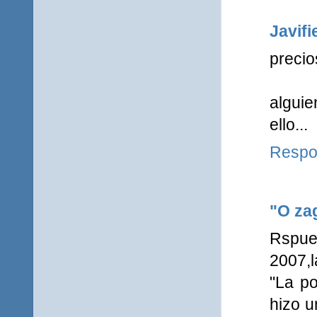
Javifi
precio
alguie
ello...
Respo
"O zag
Rspues
2007,l
"La po
hizo u