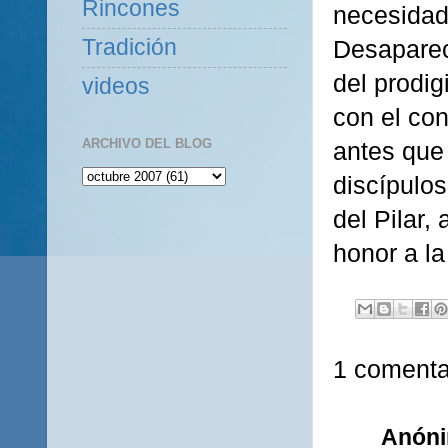
Rincones
necesidade
Tradición
Desapareci
del prodig
videos
con el co
ARCHIVO DEL BLOG
antes que 
discípulos
del Pilar,
honor a la
1 comenta
Anón