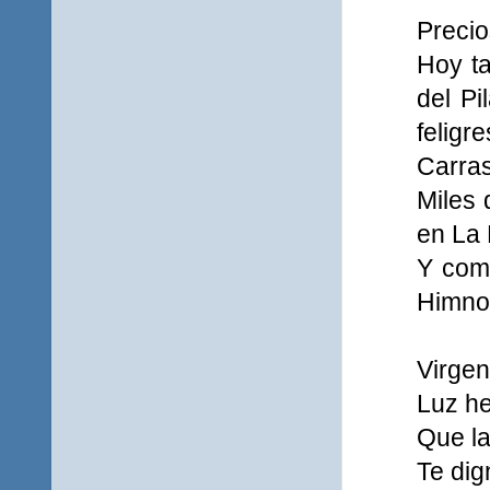
Precio
Hoy t
del Pi
feligr
Carra
Miles 
en La 
Y como
Himno 
Virgen
Luz he
Que la
Te dign