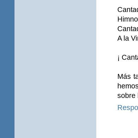
Cantad
Himno
Cantad
A la Vi
¡ Cant
Más t
hemos
sobre 
Respo