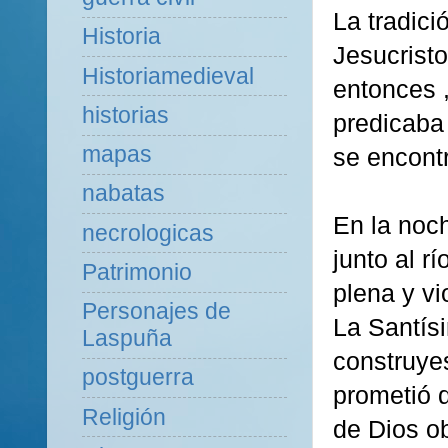
La tradic
Historia
Jesucristo
Historiamedieval
entonces 
historias
predicaba 
mapas
se encont
nabatas
En la noc
necrologicas
junto al r
Patrimonio
plena y vi
Personajes de
La Santísi
Laspuña
construyes
postguerra
prometió q
Religión
de Dios ob