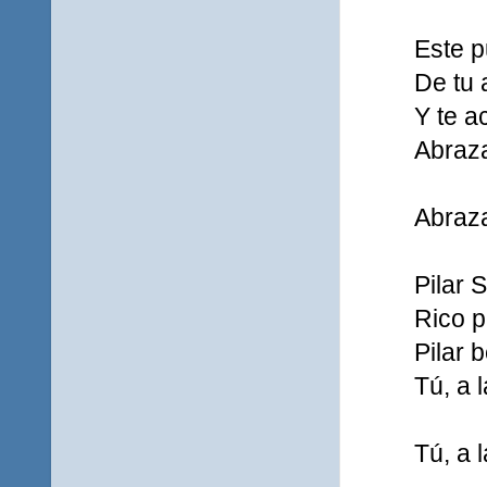
Este p
De tu 
Y te a
Abraza
Abraza
Pilar 
Rico p
Pilar 
Tú, a l
Tú, a l