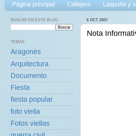
Página principal
Callejero
Laspuña y s
BUSCAR EN ESTE BLOG
6 OCT 2007
Nota Informat
TEMAS
Aragonés
Arquitectura
Documento
Fiesta
fiesta popular
foto viella
Fotos viellas
guerra civil