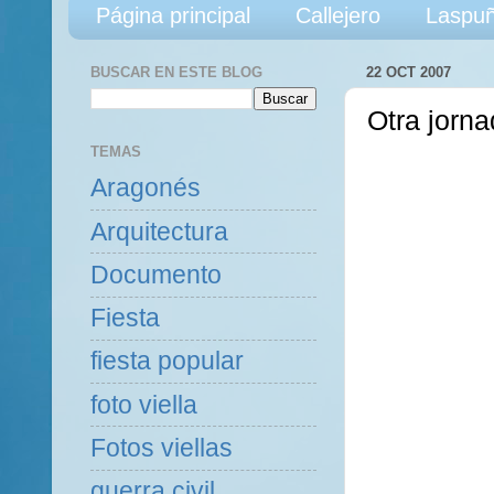
Página principal
Callejero
Laspuñ
BUSCAR EN ESTE BLOG
22 OCT 2007
Otra jorn
TEMAS
Aragonés
Arquitectura
Documento
Fiesta
fiesta popular
foto viella
Fotos viellas
guerra civil