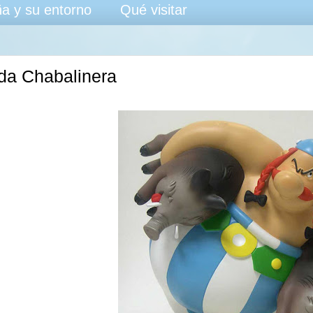
a y su entorno
Qué visitar
ada Chabalinera