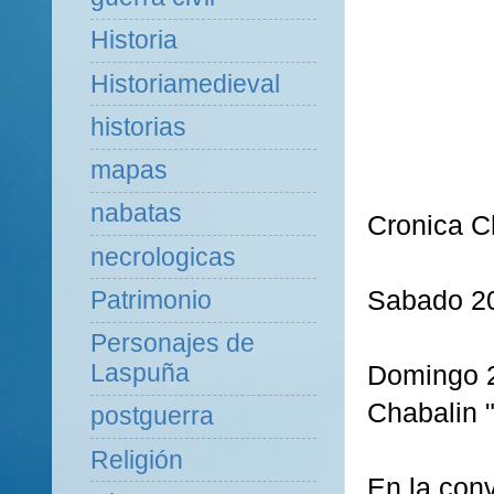
Historia
Historiamedieval
historias
mapas
nabatas
Cronica C
necrologicas
Sabado 20
Patrimonio
Personajes de
Laspuña
Domingo 2
Chabalin 
postguerra
Religión
En la con