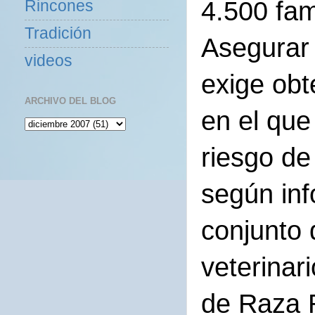
4.500 fam
Rincones
Tradición
Asegurar 
videos
exige ob
ARCHIVO DEL BLOG
en el que
riesgo de
según inf
conjunto 
veterinar
de Raza R