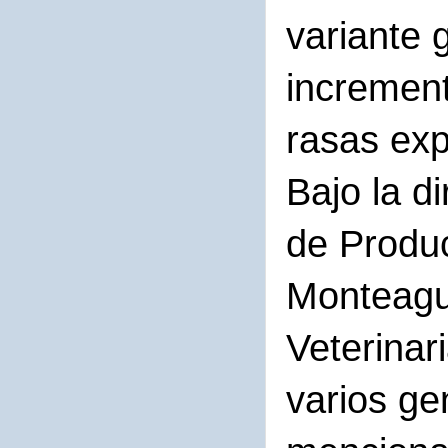
variante 
increment
rasas exp
Bajo la d
de Produc
Monteagu
Veterinar
varios ge