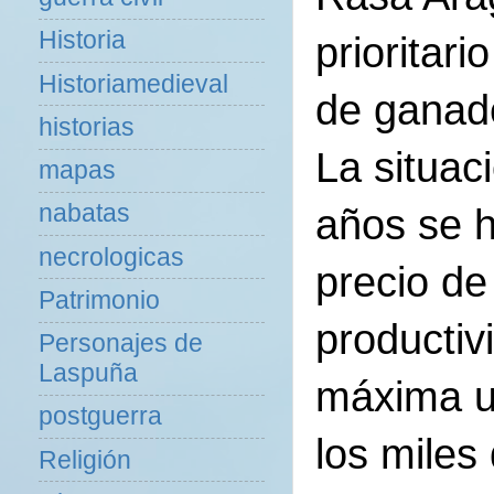
Historia
prioritar
Historiamedieval
de ganade
historias
La situac
mapas
nabatas
años se h
necrologicas
precio de
Patrimonio
productiv
Personajes de
Laspuña
máxima ur
postguerra
los miles
Religión