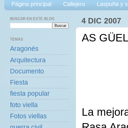
Página principal
Callejero
Laspuña y s
BUSCAR EN ESTE BLOG
4 DIC 2007
AS GÜE
TEMAS
Aragonés
Arquitectura
Documento
Fiesta
fiesta popular
foto viella
La mejora
Fotos viellas
Rasa Ara
guerra civil