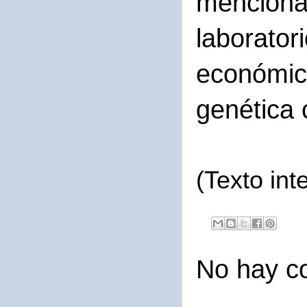
mencionad
laborator
económica
genética 
(Texto int
No hay c