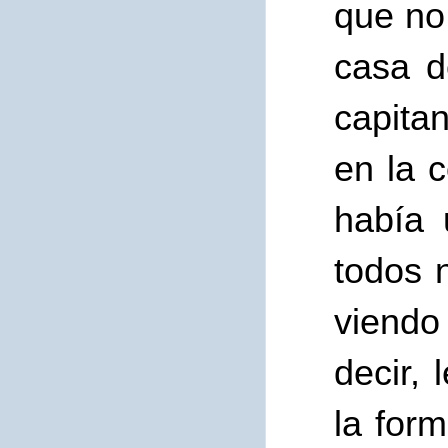
que no
casa d
capita
en la 
había 
todos 
viendo
decir,
la for