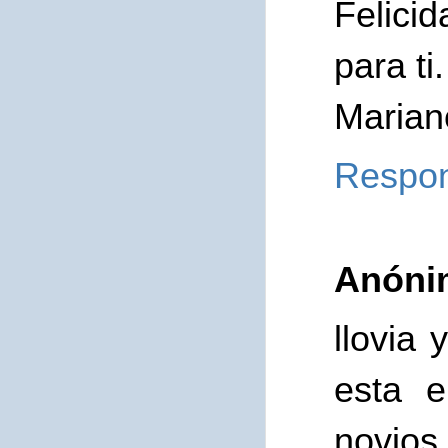
Felici
para ti
Marian
Respo
Anóni
llovia 
esta e
novios,