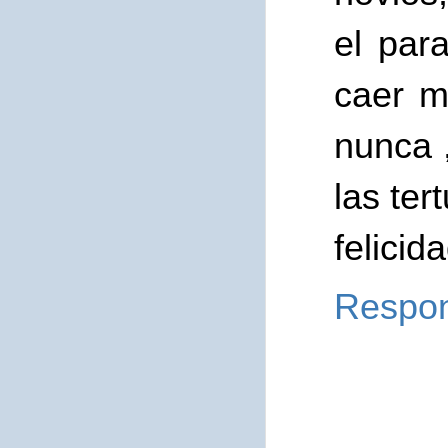
el par
caer m
nunca 
las ter
felicid
Respo