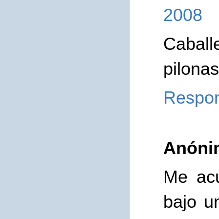
2008
Caball
pilonas
Respo
Anóni
Me acu
bajo u