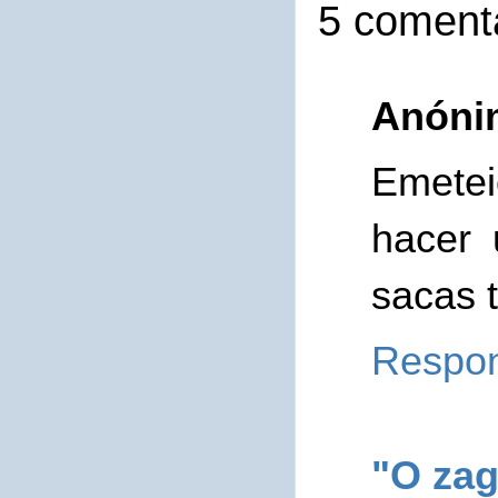
5 comenta
Anóni
Emetei
hacer 
sacas t
Respo
"O zag