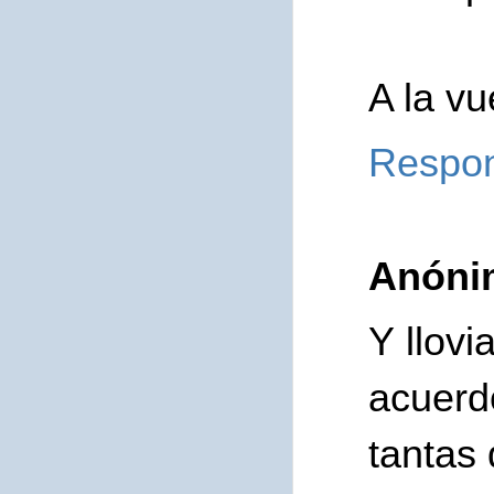
A la v
Respo
Anóni
Y llovi
acuer
tantas