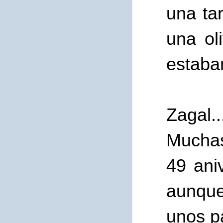
una ta
una ol
estaban
Zagal..
Muchas
49 aniv
aunque
unos p