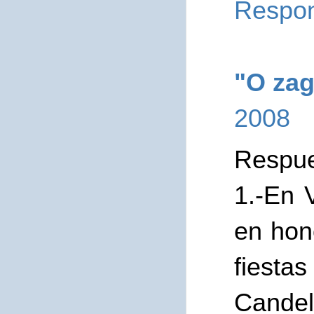
Respo
"O zag
2008
Respue
1.-En 
en hon
fiesta
Candel