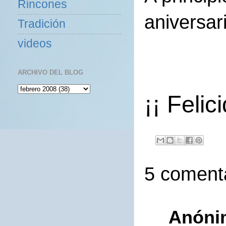
Rincones
aniversar
Tradición
videos
ARCHIVO DEL BLOG
¡¡ Felic
5 comenta
Anóni