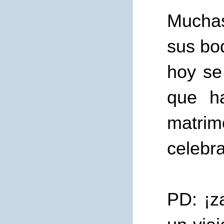
Muchas
sus bo
hoy se
que ha
matrim
celebra
PD: ¡z