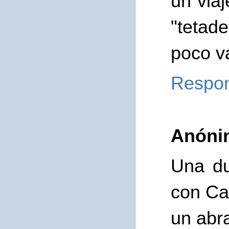
un via
"tetad
poco v
Respo
Anóni
Una du
con Ca
un abr