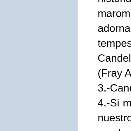
marom
adorn
tempe
Candel
(Fray 
3.-Cand
4.-Si 
nuestr