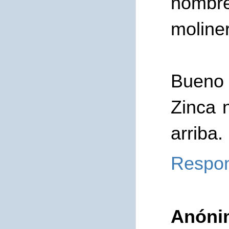
nombre
moliner
Bueno 
Zinca 
arriba.
Respo
Anóni