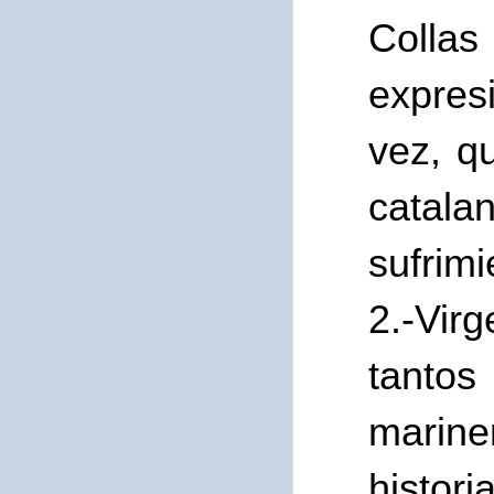
Collas
expres
vez, q
catala
sufrimi
2.-Virg
tantos
marine
histor