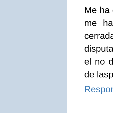
Me ha 
me ha
cerrad
disputa
el no 
de las
Respo