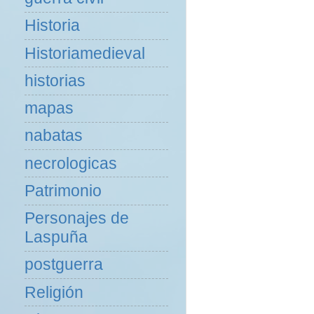
Historia
Historiamedieval
historias
mapas
nabatas
necrologicas
Patrimonio
Personajes de
Laspuña
postguerra
Religión