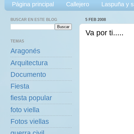
Página principal
Callejero
Laspuña y s
BUSCAR EN ESTE BLOG
5 FEB 2008
Va por ti.....
TEMAS
Aragonés
Arquitectura
Documento
Fiesta
fiesta popular
foto viella
Fotos viellas
guerra civil