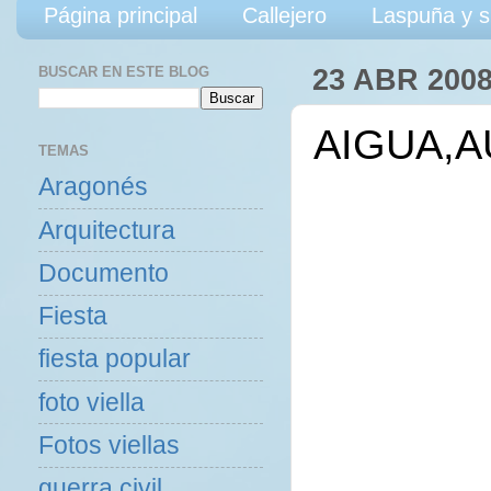
Página principal
Callejero
Laspuña y s
BUSCAR EN ESTE BLOG
23 ABR 200
AIGUA,AU
TEMAS
Aragonés
Arquitectura
Documento
Fiesta
fiesta popular
foto viella
Fotos viellas
guerra civil