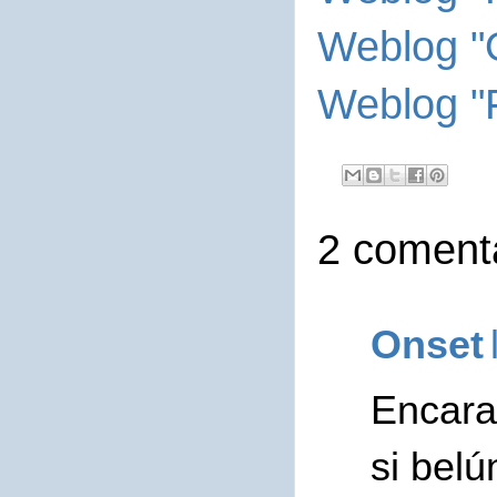
Weblog "
Weblog "F
2 comenta
Onset
Encara
si belú