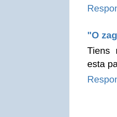
Respo
"O zag
Tiens 
esta p
Respo