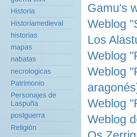
Gamu's w
Historia
Weblog "S
Historiamedieval
historias
Los Alast
mapas
Weblog "P
nabatas
Weblog "P
necrologicas
Patrimonio
aragonés
Personajes de
Weblog "
Laspuña
postguerra
Weblog de
Religión
Os Zerrig