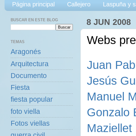
Página principal
Callejero
Laspuña y s
BUSCAR EN ESTE BLOG
8 JUN 2008
Webs pres
TEMAS
Aragonés
Juan Pab
Arquitectura
Documento
Jesús Gui
Fiesta
Manuel M
fiesta popular
Gonzalo 
foto viella
Fotos viellas
Maziellet
guerra civil