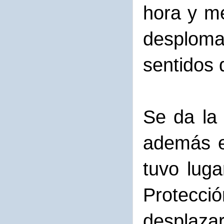
hora y me
desploma
sentidos d
Se da la 
además e
tuvo luga
Protecc
desplazar