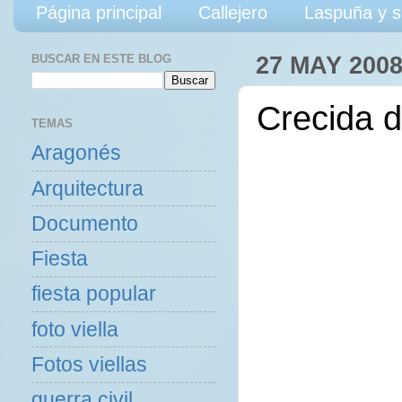
Página principal
Callejero
Laspuña y s
BUSCAR EN ESTE BLOG
27 MAY 200
Crecida d
TEMAS
Aragonés
Arquitectura
Documento
Fiesta
fiesta popular
foto viella
Fotos viellas
guerra civil