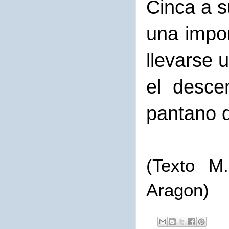
Cinca a s
una impor
llevarse 
el desce
pantano 
(Texto M
Aragon)