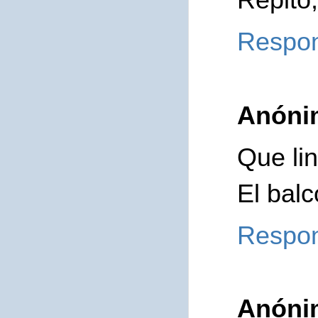
Respo
Anóni
Que lin
El bal
Respo
Anóni