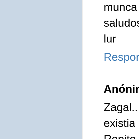
munca 
saludo
lur
Respo
Anóni
Zagal..
existia
Repito