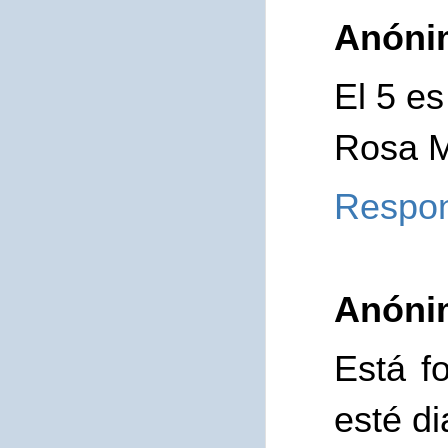
Anóni
El 5 es
Rosa 
Respo
Anóni
Está f
esté di