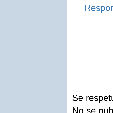
Respo
Se respet
No se pub