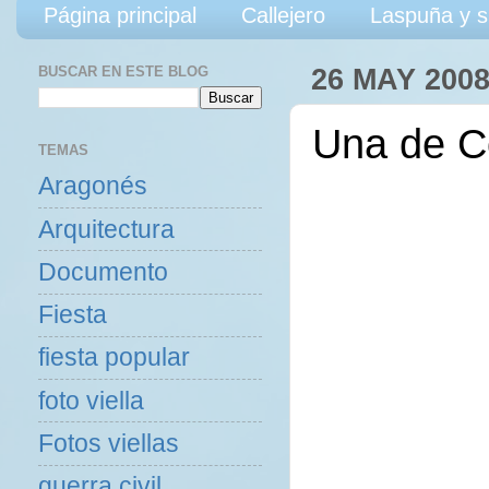
Página principal
Callejero
Laspuña y s
BUSCAR EN ESTE BLOG
26 MAY 200
Una de C
TEMAS
Aragonés
Arquitectura
Documento
Fiesta
fiesta popular
foto viella
Fotos viellas
guerra civil