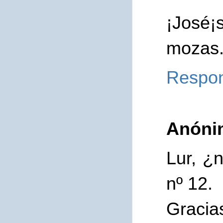
¡José¡
mozas
Respo
Anóni
Lur, ¿
nº 12.
Gracia