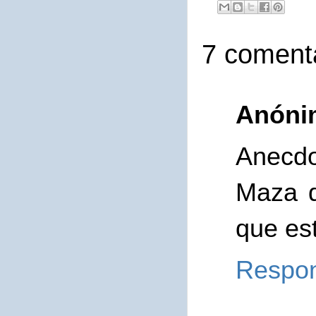
7 comenta
Anóni
Anecdo
Maza d
que es
Respo