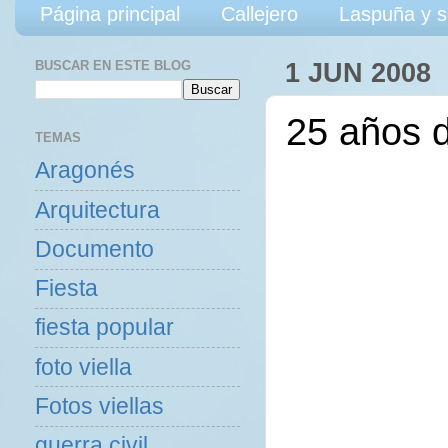
Página principal
Callejero
Laspuña y s
BUSCAR EN ESTE BLOG
1 JUN 2008
25 años d
TEMAS
Aragonés
Arquitectura
Documento
Fiesta
fiesta popular
foto viella
Fotos viellas
guerra civil