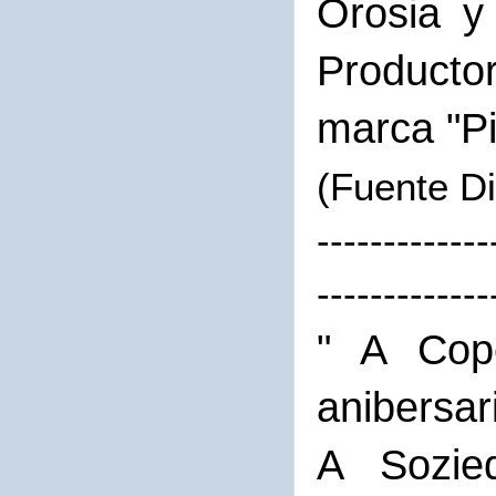
Orosia y
Productor
marca "Pi
(Fuente Di
-------------
-------------
" A Cope
anibersar
A Sozied