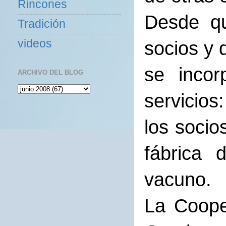
Rincones
Desde qu
Tradición
videos
socios y 
se incor
ARCHIVO DEL BLOG
servicios
los socio
fábrica 
vacuno.
La Coope