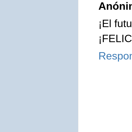
Anóni
¡El fu
¡FELI
Respo