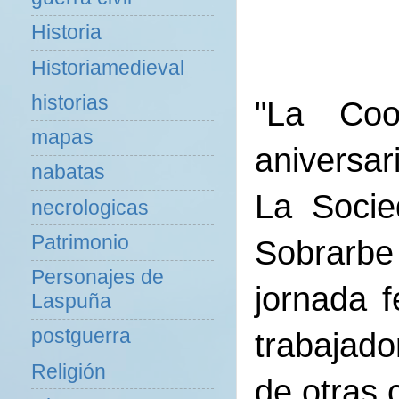
Historia
Historiamedieval
historias
"La Coo
mapas
aniversari
nabatas
La Socie
necrologicas
Patrimonio
Sobrarbe
Personajes de
jornada f
Laspuña
postguerra
trabajado
Religión
de otras 