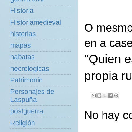
Historia
Historiamedieval
O
mesm
historias
en a case
mapas
"Quien e
nabatas
necrologicas
propia r
Patrimonio
Personajes de
Laspuña
postguerra
No hay c
Religión