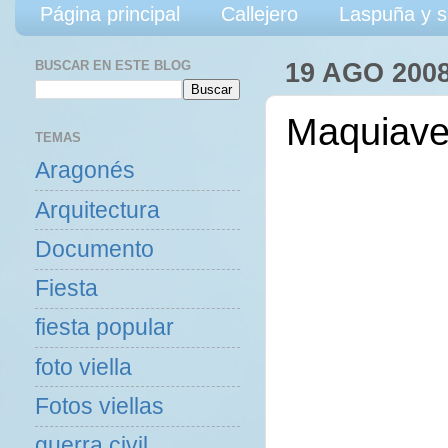
Página principal
Callejero
Laspuña y s
BUSCAR EN ESTE BLOG
19 AGO 200
Maquiave
TEMAS
Aragonés
Arquitectura
Documento
Fiesta
fiesta popular
foto viella
Fotos viellas
guerra civil