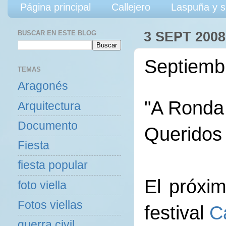
Página principal
Callejero
Laspuña y s
BUSCAR EN ESTE BLOG
3 SEPT 2008
Septiembr
TEMAS
Aragonés
"A Ronda 
Arquitectura
Documento
Queridos
Fiesta
fiesta popular
El próxi
foto viella
Fotos viellas
festival
C
guerra civil