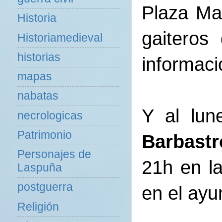
Plaza Ma
Historia
gaiteros
Historiamedieval
historias
informac
mapas
nabatas
Y al lun
necrologicas
Patrimonio
Barbastr
Personajes de
21h en l
Laspuña
postguerra
en el ayu
Religión