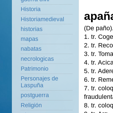
Historia
apaña
Historiamedieval
(De paño)
historias
1. tr. Cog
mapas
2. tr. Rec
nabatas
3. tr. Tom
necrologicas
4. tr. Acic
Patrimonio
5. tr. Ade
Personajes de
6. tr. Rem
Laspuña
7. tr. col
postguerra
fraudulen
8. tr. colo
Religión