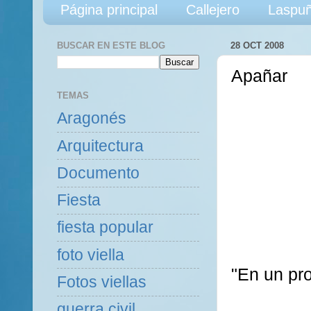
Página principal
Callejero
Laspuñ
BUSCAR EN ESTE BLOG
28 OCT 2008
Apañar
TEMAS
Aragonés
Arquitectura
Documento
Fiesta
fiesta popular
foto viella
"En un pr
Fotos viellas
guerra civil