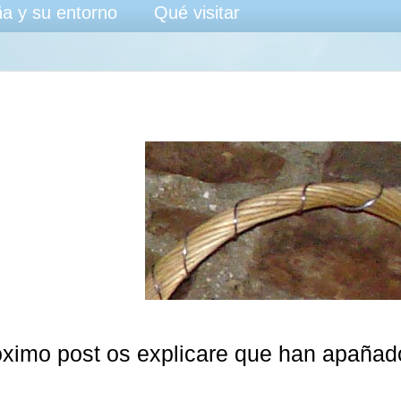
a y su entorno
Qué visitar
oximo post os explicare que han apañad