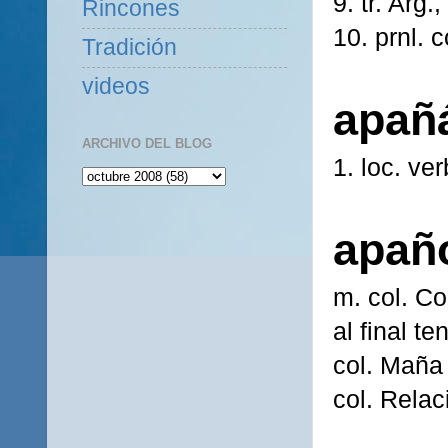
9. tr. Arg.
Rincones
10. prnl. 
Tradición
videos
apañá
ARCHIVO DEL BLOG
1. loc. ve
apañ
m. col. Co
al final t
col. Maña
col. Relac