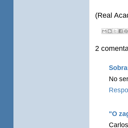
(Real Aca
2 comenta
Sobra
No ser
Respo
"O zag
Carlos