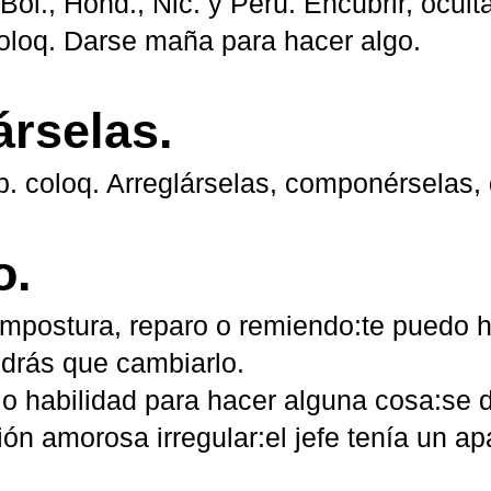
, Bol., Hond., Nic. y Perú. Encubrir, ocult
coloq. Darse maña para hacer algo.
rselas.
rb. coloq. Arreglárselas, componérselas,
o.
mpostura, reparo o remiendo:te puedo ha
endrás que cambiarlo.
 o habilidad para hacer alguna cosa:se 
ión amorosa irregular:el jefe tenía un a