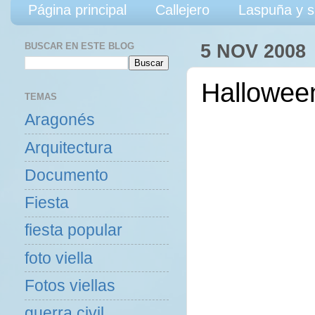
Página principal
Callejero
Laspuña y s
BUSCAR EN ESTE BLOG
5 NOV 2008
Hallowee
TEMAS
Aragonés
Arquitectura
Documento
Fiesta
fiesta popular
foto viella
Fotos viellas
guerra civil