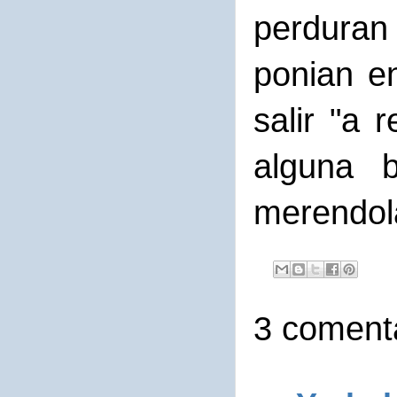
perduran
ponian e
salir "a
alguna 
merendol
3 comenta