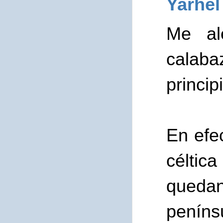
Yarhel
Me al
calaba
princip
En efec
céltic
queda
peníns