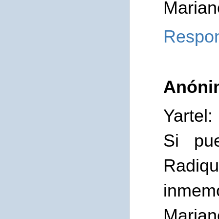
Marian
Respo
Anóni
Yartel:
Si pu
Radiq
inmemor
Marian