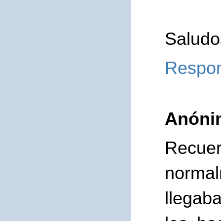
Saludo
Respo
Anóni
Recue
norma
llegab