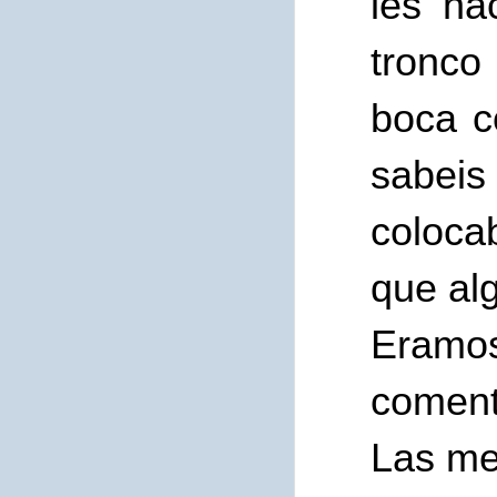
les ha
tronco
boca c
sabei
coloca
que al
Eramos
coment
Las me