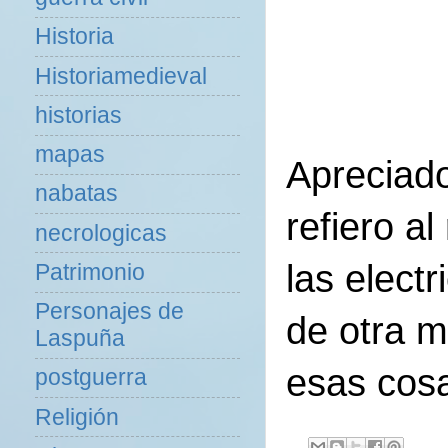
Historia
Historiamedieval
historias
mapas
Apreciado
nabatas
refiero a
necrologicas
las elect
Patrimonio
Personajes de
de otra m
Laspuña
esas cosa
postguerra
Religión