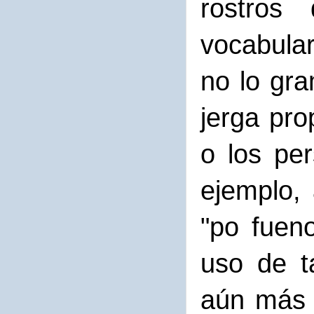
rostros
vocabular
no lo gra
jerga pro
o los per
ejemplo,
"po fuen
uso de t
aún más 