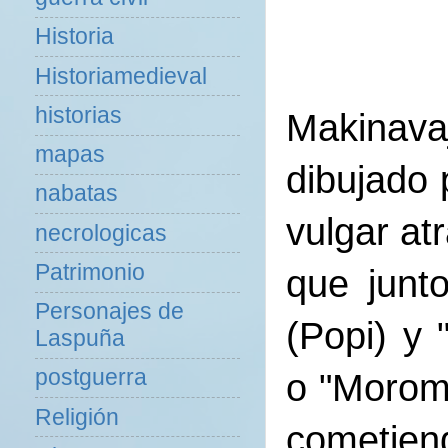
Historia
Historiamedieval
historias
Makinav
mapas
dibujado 
nabatas
vulgar at
necrologicas
Patrimonio
que junt
Personajes de
(Popi) y
Laspuña
postguerra
o "Moromi
Religión
cometien