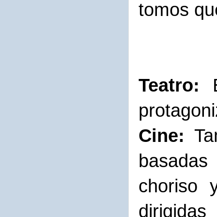
tomos que
Teatro:
E
protagoni
Cine:
Tam
basadas e
choriso 
dirigida