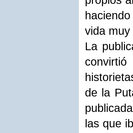
propios a
haciendo 
vida muy 
La publi
convirti
historieta
de la Put
publicad
las que 