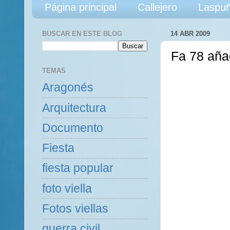
Página principal
Callejero
Laspuñ
BUSCAR EN ESTE BLOG
14 ABR 2009
Fa 78 añ
TEMAS
Aragonés
Arquitectura
Documento
Fiesta
fiesta popular
foto viella
Fotos viellas
guerra civil