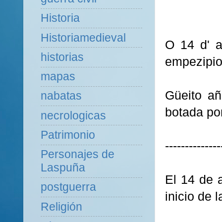
Historia
Historiamedieval
O 14 d' a
historias
empezipio 
mapas
Güeito añ
nabatas
botada po
necrologicas
Patrimonio
--------------
Personajes de
Laspuña
El 14 de 
postguerra
inicio de l
Religión