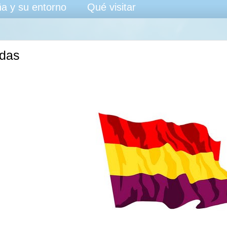
a y su entorno
Qué visitar
adas