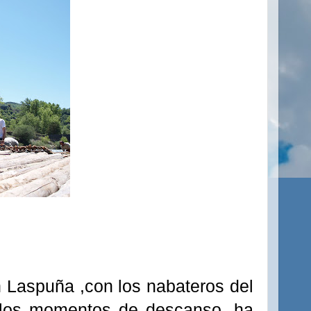
n
Laspuña
,con los
nabateros
del
y los momentos de descanso, ha