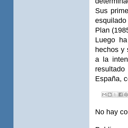
determinad
Sus prime
esquilado
Plan (1985
Luego ha
hechos y s
a la
inte
resultado
España, co
No hay co