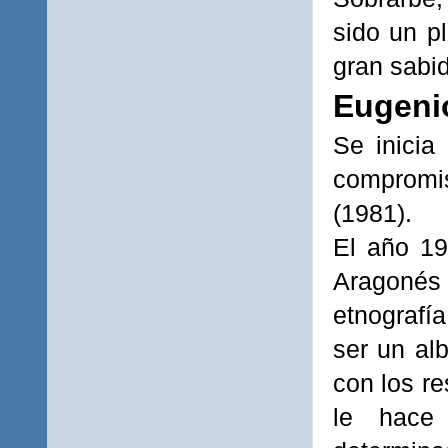
sido un p
gran
sabid
Eugen
Se inicia
compromi
(1981).
El año 19
Aragonés 
etnografía
ser un al
con los re
le hace 