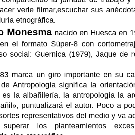
lacer verle filmar,escuchar sus
anécdot
uría
etnográfica
.
io
Monesma
nacido en
Huesca
en 19
 en el formato
Súper
-8 con cortometra
so social:
Guernica
(1979), Jaque de r
83 marca un giro importante en su carr
de Antropología significa la orientació
 es la albañilería, la antropología la 
bañil», puntualizará el autor. Poco a 
sortes representativos del medio y va 
superar los planteamientos exces