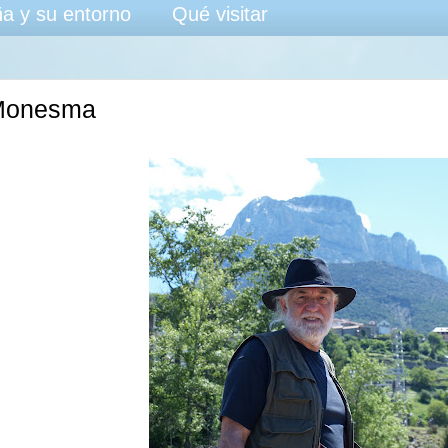
a y su entorno
Qué visitar
Monesma