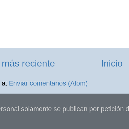
 más reciente
Inicio
 a:
Enviar comentarios (Atom)
rsonal solamente se publican por petición de