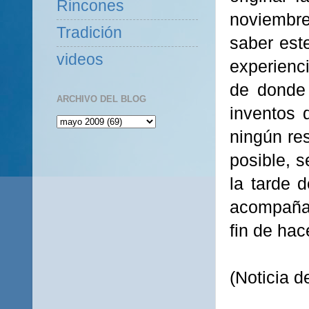
Rincones
noviembre
Tradición
saber est
videos
experienci
de donde 
ARCHIVO DEL BLOG
inventos 
ningún res
posible, s
la tarde 
acompañad
fin de hac
(Noticia d