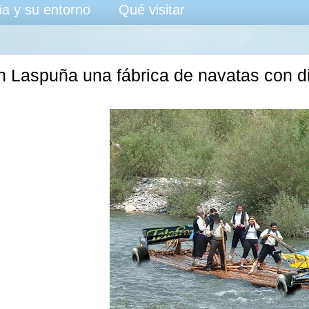
a y su entorno
Qué visitar
en Laspuña una fábrica de navatas con d