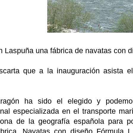
en Laspuña una fábrica de navatas con d
carta que a la inauguración asista e
Aragón ha sido el elegido y podem
nal especializada en el transporte marí
ona de la geografía española para p
fábrica. Navatas con diseño Fórmula I