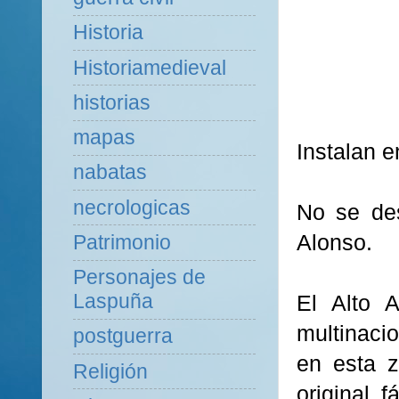
Historia
Historiamedieval
historias
mapas
Instalan 
nabatas
necrologicas
No se des
Alonso.
Patrimonio
Personajes de
Laspuña
El Alto 
multinacio
postguerra
en esta z
Religión
original 