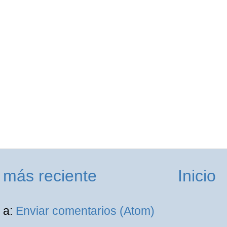
 más reciente
Inicio
 a:
Enviar comentarios (Atom)