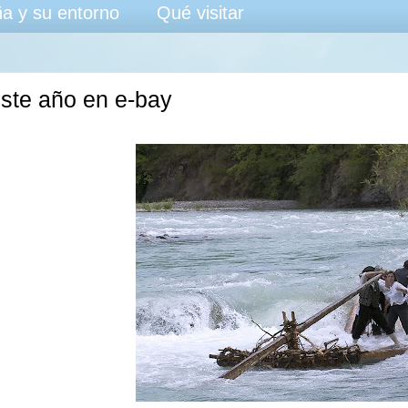
a y su entorno
Qué visitar
este año en e-bay