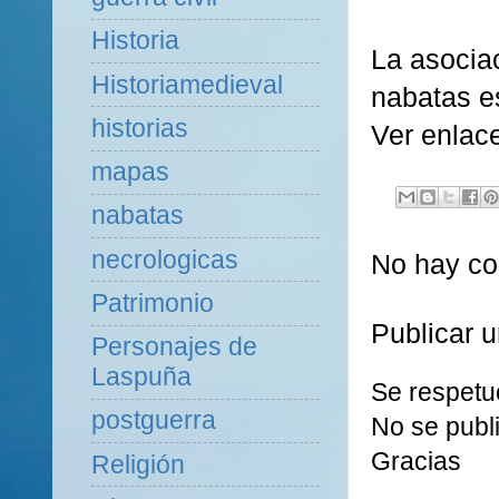
Historia
La
asocia
Historiamedieval
nabatas
e
historias
Ver enlac
mapas
nabatas
necrologicas
No hay co
Patrimonio
Publicar 
Personajes de
Laspuña
Se respetu
postguerra
No se publi
Gracias
Religión