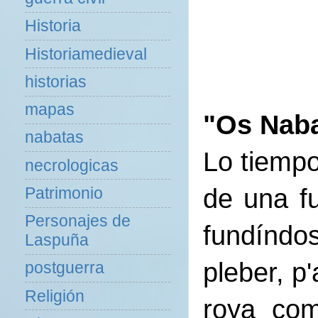
Historia
Historiamedieval
historias
mapas
"Os Nabat
nabatas
Lo tiempo
necrologicas
de una fu
Patrimonio
Personajes de
fundíndo
Laspuña
pleber, p
postguerra
Religión
roya com