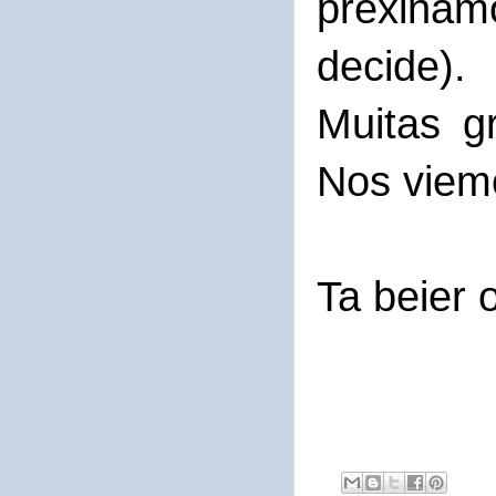
prexina
decide).
Muitas g
Nos viem
Ta beier