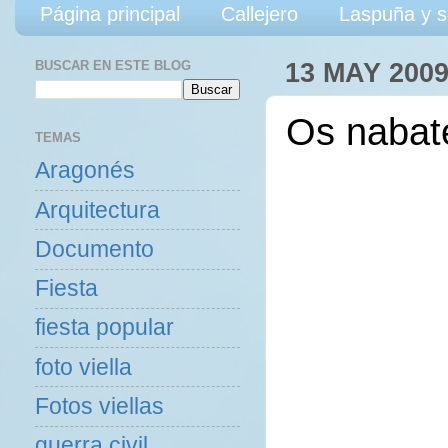
Página principal
Callejero
Laspuña y s
BUSCAR EN ESTE BLOG
13 MAY 200
Os nabate
TEMAS
Aragonés
Arquitectura
Documento
Fiesta
fiesta popular
foto viella
Fotos viellas
guerra civil