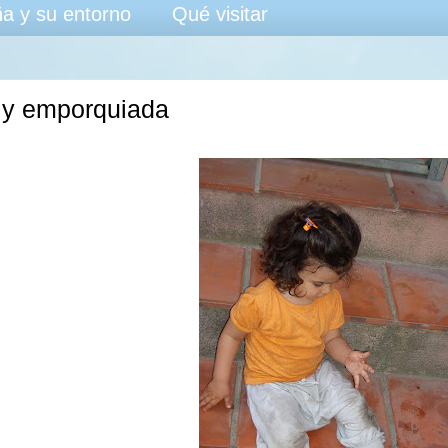
a y su entorno
Qué visitar
 y emporquiada