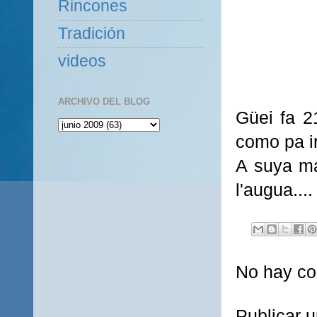
Rincones
Tradición
videos
ARCHIVO DEL BLOG
Güei fa 2
como pa ir
A suya ma
l'augua...
No hay co
Publicar 