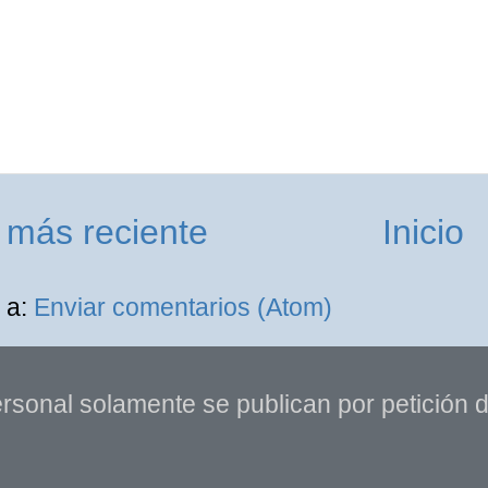
 más reciente
Inicio
 a:
Enviar comentarios (Atom)
rsonal solamente se publican por petición de