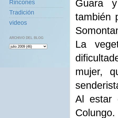
Guara y
Rincones
Tradición
también p
videos
Somonta
ARCHIVO DEL BLOG
La vege
dificult
mujer, q
senderist
Al estar
Colungo.