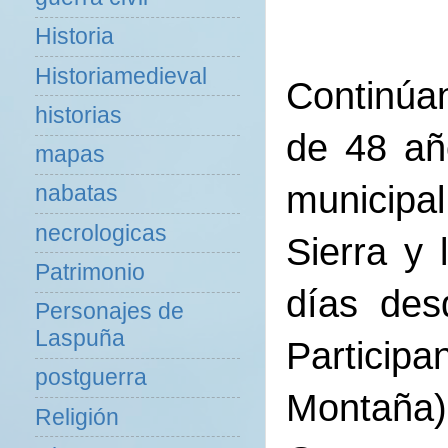
Historia
Historiamedieval
Continúan
historias
de 48 añ
mapas
municipa
nabatas
necrologicas
Sierra y
Patrimonio
días des
Personajes de
Laspuña
Participa
postguerra
Montaña),
Religión