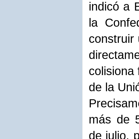
indicó a 
la Confe
construir
directam
colisiona
de la Un
Precisame
más de 5
de julio,