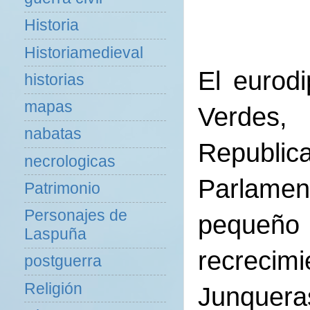
Historia
Historiamedieval
El eurod
historias
mapas
Verdes,
nabatas
Republic
necrologicas
Parlamen
Patrimonio
Personajes de
pequeño d
Laspuña
recrecimi
postguerra
Religión
Junqueras