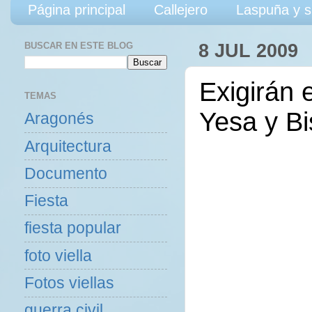
Página principal
Callejero
Laspuña y s
BUSCAR EN ESTE BLOG
8 JUL 2009
Exigirán 
TEMAS
Yesa y Bi
Aragonés
Arquitectura
Documento
Fiesta
fiesta popular
foto viella
Fotos viellas
guerra civil