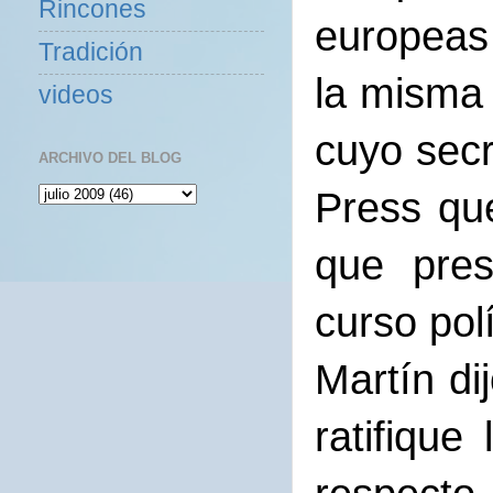
Rincones
europeas 
Tradición
la misma
videos
cuyo secr
ARCHIVO DEL BLOG
Press que
que pres
curso polí
Martín di
ratifique