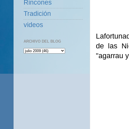
Rincones
Tradición
videos
Lafortuna
ARCHIVO DEL BLOG
de las N
"
agarrau
y