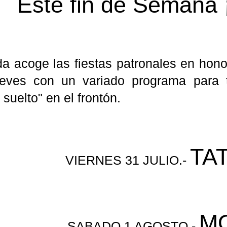
Este fin de Semana 
da
acoge las fiestas patronales en hono
ieves con un variado programa para
 suelto" en el
frontón
.
TA
VIERNES 31 JULIO.-
M
SABADO 1 AGOSTO.-