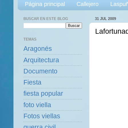
Página principal
Callejero
Laspuñ
BUSCAR EN ESTE BLOG
31 JUL 2009
Lafortuna
TEMAS
Aragonés
Arquitectura
Documento
Fiesta
fiesta popular
foto viella
Fotos viellas
guerra civil