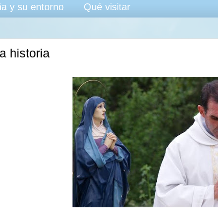
a y su entorno
Qué visitar
a historia