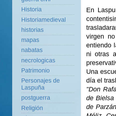
Historia
En
Laspu
contentis
Historiamedieval
trasladara
historias
virgen n
mapas
entiendo 
nabatas
ni otras 
necrologicas
preservati
Patrimonio
Una escue
día el tras
Personajes de
Laspuña
"Don Rafa
de Bielsa
postguerra
de Parzán
Religión
Méliz. Ce