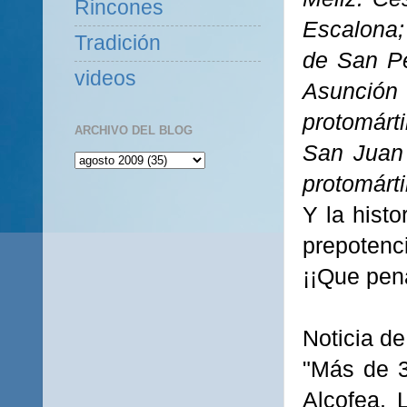
Rincones
Escalona;
Tradición
de San Pe
videos
Asunción
protomárt
ARCHIVO DEL BLOG
San Juan 
protomárti
Y la histo
prepotenc
¡¡Que pena
Noticia d
"Más de 3
Alcofea
,