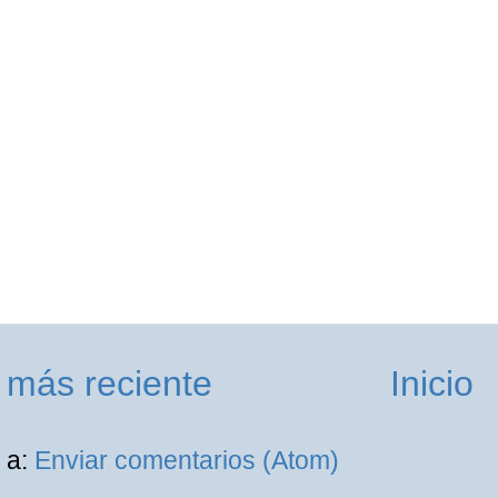
 más reciente
Inicio
 a:
Enviar comentarios (Atom)