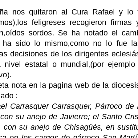
ña
nos quitaron al Cura Rafael y lo 
imos
),los feligreses recogieron firmas
n,
oídos
sordos. Se ha notado el cambi
o ha sido lo mismo,como no lo fue l
las decisiones de los dirigentes
eclesiá
a nivel estatal o mundial,(por ejempl
vo
).
ta nota en la pagina web de la diocesi
lado :
el Carrasquer Carrasquer, Párroco de 
 con su anejo de Javierre; el Santo Cri
 con su anejo de Chisagüés, en susti
sa en los cargos de párroco San Martí