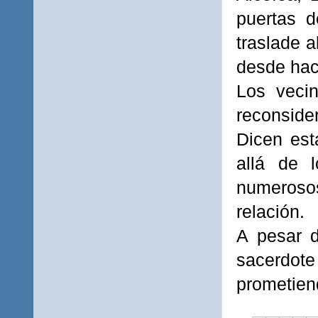
puertas 
traslade a
desde ha
Los vecin
reconsider
Dicen est
allá de 
numeroso
relación.
A pesar d
sacerdote
prometie