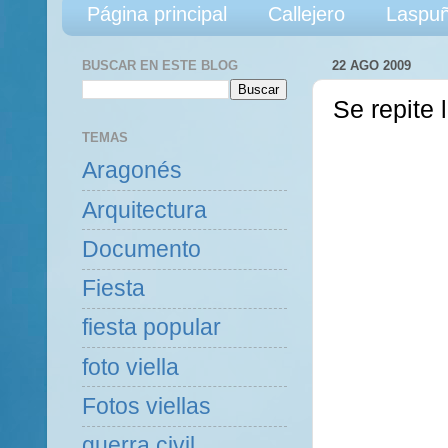
Página principal
Callejero
Laspuñ
BUSCAR EN ESTE BLOG
22 AGO 2009
Se repite l
TEMAS
Aragonés
Arquitectura
Documento
Fiesta
fiesta popular
foto viella
Fotos viellas
guerra civil