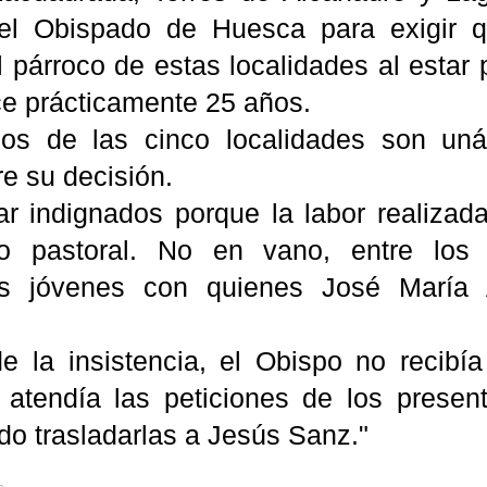
del Obispado de
Huesca
para exigir 
l párroco de estas localidades al estar
ce
prácticamente
25 años.
os de las cinco localidades son uná
e su decisión.
ar indignados porque la labor realiza
lo pastoral. No en vano, entre los 
s jóvenes con quienes José María
e la insistencia, el Obispo no recibí
 atendía las peticiones de los presen
ndo
trasladarlas
a Jesús
Sanz
."