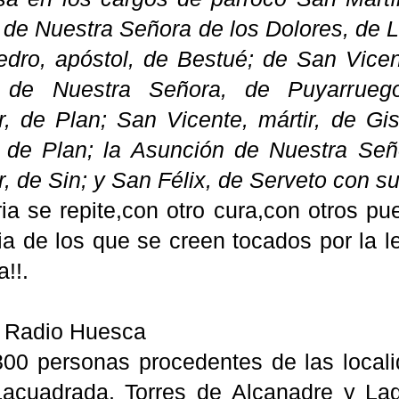
 de Nuestra Señora de los Dolores, de 
dro, apóstol, de Bestué; de San Vicent
 de Nuestra Señora, de Puyarrueg
ir, de Plan; San Vicente, mártir, de Gi
de Plan; la Asunción de Nuestra Seño
r, de Sin; y San Félix, de Serveto con s
ria se repite,con otro cura,con otros p
ia de los que se creen tocados por la l
!!.
e Radio
Huesca
00 personas procedentes de las local
Lacuadrada
, Torres de
Alcanadre
y
Lag