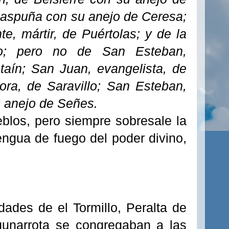
Laspuña con su anejo de Ceresa;
e, mártir, de Puértolas; y de la
o; pero no de San Esteban,
staín; San Juan, evangelista, de
ra, de Saravillo; San Esteban,
u anejo de Señes.
ueblos, pero siempre sobresale la
engua de fuego del poder divino,
idades de el
Tormillo
, Peralta de
unarrota
se congregaban a las