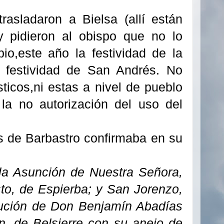
trasladaron a
Bielsa
(
allí
están
 y pidieron al obispo que no lo
o,este año la festividad de la
a festividad de San
Andrés
. No
sticos
,ni estas a nivel de pueblo
o la no
autorización
del uso del
s de Barbastro confirmaba en su
la Asunción de Nuestra Señora,
sto, de Espierba; y San Jorenzo,
tución de Don Benjamín Abadías
n, de Belsierre con su anejo de