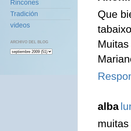
Rincones
Que bie
Tradición
videos
tabaixo
Muitas f
ARCHIVO DEL BLOG
Marian
Respo
alba
lu
muitas 