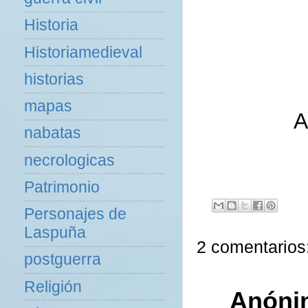
Historia
Historiamedieval
historias
mapas
A
nabatas
necrologicas
Patrimonio
Personajes de
Laspuña
2 comentarios
postguerra
Religión
Anóni