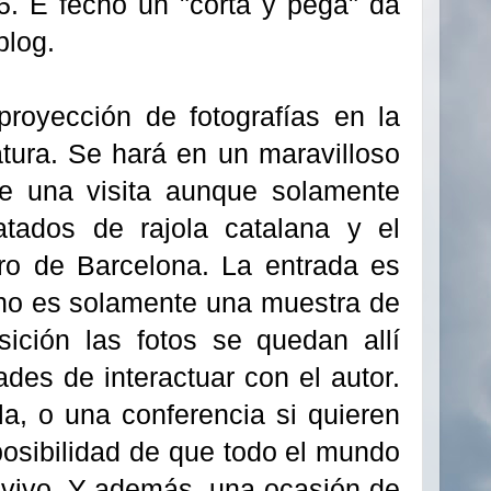
 6. E fecho un "corta y pega" da
blog.
royección de fotografías en la
atura. Se hará en un maravilloso
ce una visita aunque solamente
atados de rajola catalana y el
tro de Barcelona. La entrada es
n no es solamente una muestra de
ición las fotos se quedan allí
des de interactuar con el autor.
a, o una conferencia si quieren
posibilidad de que todo el mundo
 vivo. Y además, una ocasión de