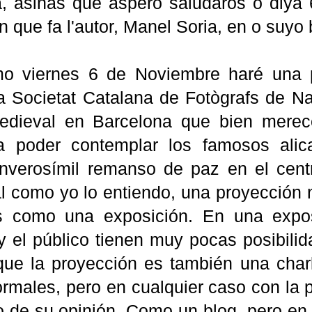
ca, asinas que aspero saludaros o diya
n que fa l'autor, Manel Soria, en o suyo 
mo viernes 6 de Noviembre haré una p
sa Societat Catalana de Fotògrafs de N
medieval en Barcelona que bien mere
a poder contemplar los famosos alic
 inverosímil remanso de paz en el cen
Tal como yo lo entiendo, una proyecció
as como una exposición. En una expos
 el público tienen muy pocas posibilida
que la proyección es también una charl
ormales, pero en cualquier caso con la 
o de su opinión. Como un blog, pero en