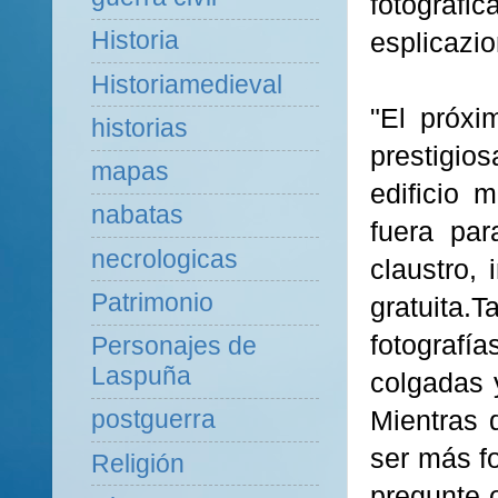
fotografi
Historia
esplicazio
Historiamedieval
"El próxi
historias
prestigio
mapas
edificio 
nabatas
fuera par
necrologicas
claustro,
Patrimonio
gratuita.
fotografí
Personajes de
Laspuña
colgadas y
Mientras 
postguerra
ser más f
Religión
pregunte 