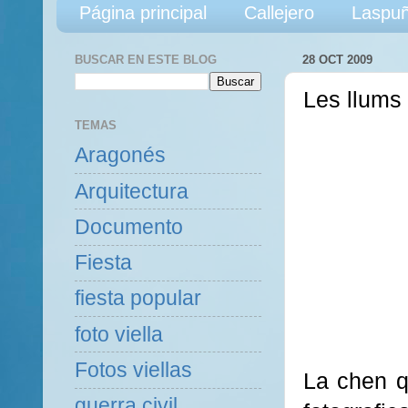
Página principal
Callejero
Laspuñ
BUSCAR EN ESTE BLOG
28 OCT 2009
Les llums 
TEMAS
Aragonés
Arquitectura
Documento
Fiesta
fiesta popular
foto viella
Fotos viellas
La chen q
guerra civil