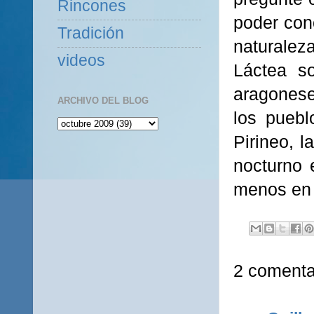
Rincones
poder con
Tradición
naturalez
videos
Láctea s
aragoneses
ARCHIVO DEL BLOG
los puebl
Pirineo, l
nocturno 
menos en 
2 comenta