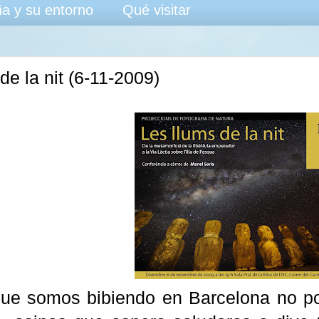
a y su entorno
Qué visitar
de la nit (6-11-2009)
ue somos bibiendo en Barcelona no p