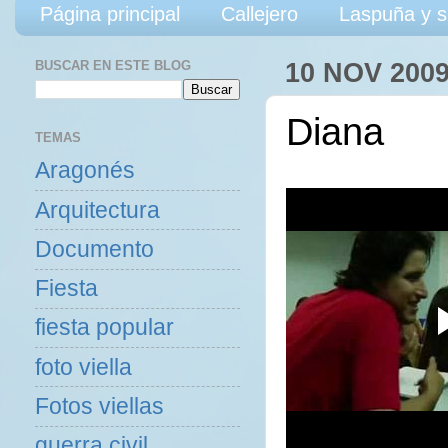
Página principal
Callejero
Laspuña y s
BUSCAR EN ESTE BLOG
10 NOV 200
Diana
TEMAS
Aragonés
Arquitectura
Documento
Fiesta
fiesta popular
foto viella
Fotos viellas
guerra civil