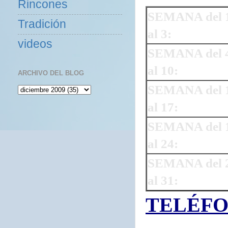
Rincones
SEMANA del 
Tradición
al 3:
videos
SEMANA del 
al 10:
ARCHIVO DEL BLOG
SEMANA del 
al 17:
SEMANA del 
al 24:
SEMANA del 
al 31:
TELÉFO