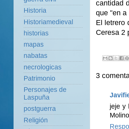
cantidad 
Historia
que "en a 
Historiamedieval
El letrero
Ceresa 2 
historias
mapas
nabatas
necrologicas
3 comenta
Patrimonio
Personajes de
Javifi
Laspuña
jeje y
postguerra
Molino
Religión
Respo