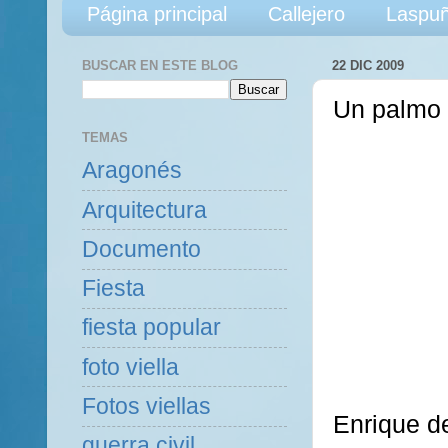
Página principal
Callejero
Laspuñ
BUSCAR EN ESTE BLOG
22 DIC 2009
Un palmo
TEMAS
Aragonés
Arquitectura
Documento
Fiesta
fiesta popular
foto viella
Fotos viellas
Enrique d
guerra civil