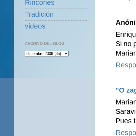
Rincones
Tradición
Anón
videos
Enriq
Si no 
ARCHIVO DEL BLOG
Maria
Respo
"O zag
Marian
Saravi
Pues t
Respo