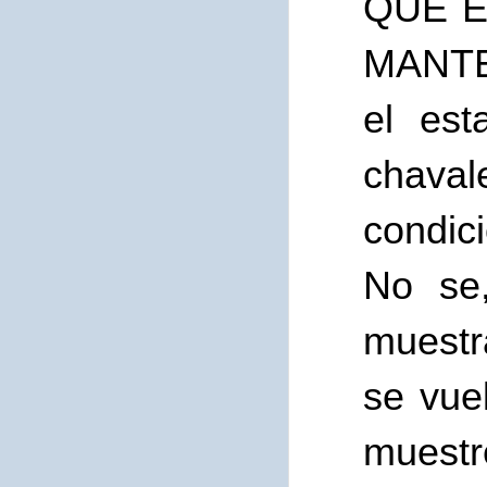
QUE 
MANTEN
el est
chaval
condic
No se,
muestr
se vue
muestr