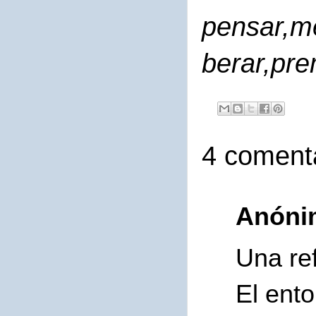
pensar,med
berar,pre
4 comenta
Anóni
Una ref
El ento