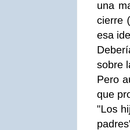
una ma
cierre 
esa id
Deberí
sobre l
Pero a
que pr
"Los hi
padres