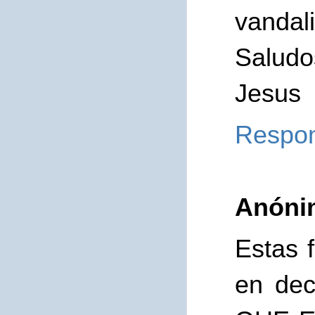
vandal
Saludo
Jesus
Respo
Anóni
Estas 
en de