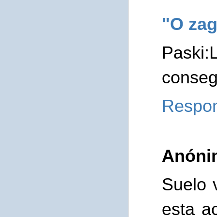
"O zag
Paski:
consegu
Respo
Anóni
Suelo 
esta a