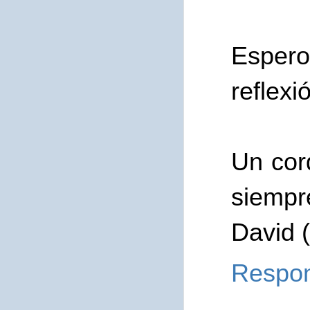
Espero
reflexi
Un cord
siempr
David (
Respo