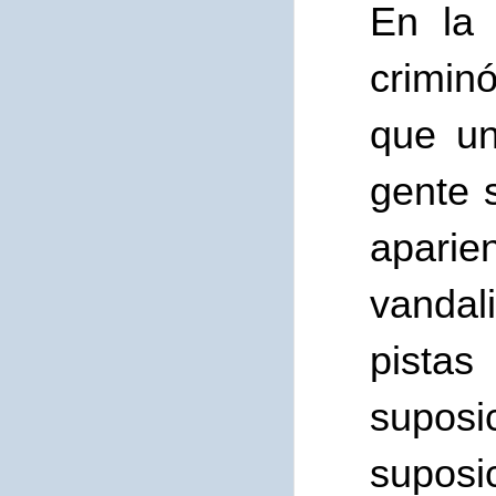
En la 
crimin
que un
gente 
aparie
vandal
pista
supos
suposi