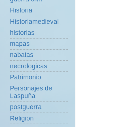
Historia
Historiamedieval
historias
mapas
nabatas
necrologicas
Patrimonio
Personajes de
Laspuña
postguerra
Religión