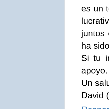
es un 
lucrati
juntos 
ha sid
Si tu 
apoyo.
Un sal
David (