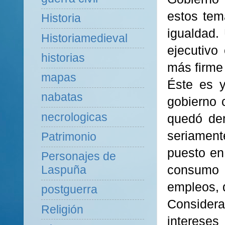
estos tem
Historia
igualdad.
Historiamedieval
ejecutivo
historias
más firme
mapas
Éste es y
nabatas
gobierno c
necrologicas
quedó de
seriamen
Patrimonio
puesto en
Personajes de
consumo 
Laspuña
empleos, 
postguerra
Considera
Religión
intereses