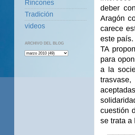
Rincones
deber con
Tradición
Aragón co
videos
carece est
este país.
ARCHIVO DEL BLOG
TA propon
para opone
a la soci
trasvase,
aceptada
solidarida
cuestión d
se trata 