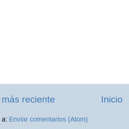
 más reciente
Inicio
 a:
Enviar comentarios (Atom)