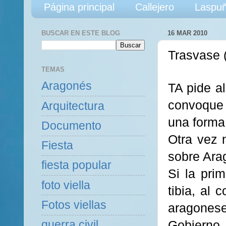
Página principal
Callejero
Laspuñ
BUSCAR EN ESTE BLOG
16 MAR 2010
Trasvase 
TEMAS
Aragonés
TA pide a
convoque 
Arquitectura
una forma 
Documento
Otra vez 
Fiesta
sobre Ara
fiesta popular
Si la pri
foto viella
tibia, al 
Fotos viellas
aragoneses
Gobierno 
guerra civil