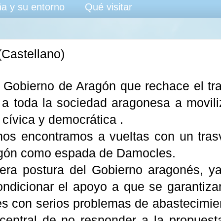
a y su entorno
Qué visitar
(Castellano)
l Gobierno de Aragón que rechace el tra
a toda la sociedad aragonesa a movili
cívica y democrática .
nos encontramos a vueltas con un tra
gón como espada de Damocles.
mera postura del Gobierno aragonés, ya
condicionar el apoyo a que se garantiza
 con serios problemas de abastecimiento
central de no responder a la propues