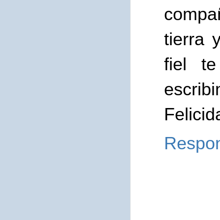
compa
tierra
fiel t
escribi
Felicid
Respo