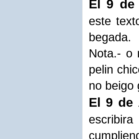
El 9 de
este text
begada.
Nota.- o
pelin chi
no beigo 
El 9 de 
escribi
cumpliend