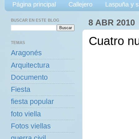
Página principal
Callejero
Laspuña y s
BUSCAR EN ESTE BLOG
8 ABR 2010
Cuatro n
TEMAS
Aragonés
Arquitectura
Documento
Fiesta
fiesta popular
foto viella
Fotos viellas
guerra civil