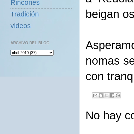
Rincones
beigan os
Tradición
videos
Asperamo
ARCHIVO DEL BLOG
nomas sei
con tranqu
No hay c