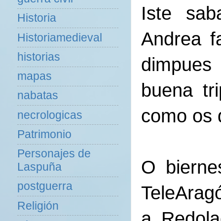
Iste sab
Historia
Andrea f
Historiamedieval
historias
dimpues 
mapas
buena tr
nabatas
como os d
necrologicas
Patrimonio
Personajes de
O bierne
Laspuña
postguerra
TeleAragó
Religión
a Redola