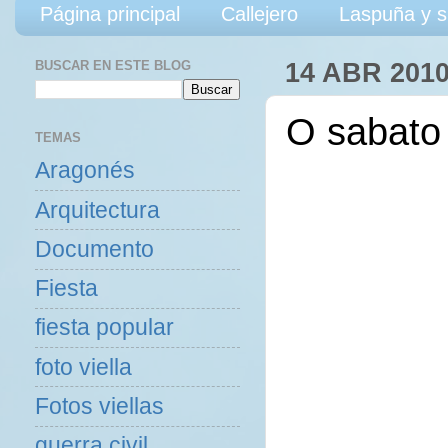
Página principal
Callejero
Laspuña y s
BUSCAR EN ESTE BLOG
14 ABR 201
O sabato 
TEMAS
Aragonés
Arquitectura
Documento
Fiesta
fiesta popular
foto viella
Fotos viellas
guerra civil