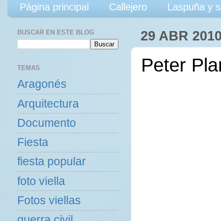
Página principal
Callejero
Laspuña y s
BUSCAR EN ESTE BLOG
29 ABR 201
Peter Pla
TEMAS
Aragonés
Arquitectura
Documento
Fiesta
fiesta popular
foto viella
Fotos viellas
guerra civil