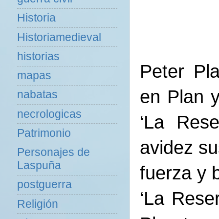
Historia
Historiamedieval
historias
Peter Pl
mapas
en Plan y
nabatas
necrologicas
‘La Rese
Patrimonio
avidez s
Personajes de
Laspuña
fuerza y b
postguerra
‘La Reser
Religión