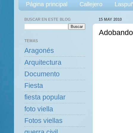
Página principal
Callejero
Laspuñ
BUSCAR EN ESTE BLOG
15 MAY 2010
Adobando 
TEMAS
Aragonés
Arquitectura
Documento
Fiesta
fiesta popular
foto viella
Fotos viellas
guerra civil