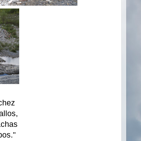
chez
llos,
achas
pos."