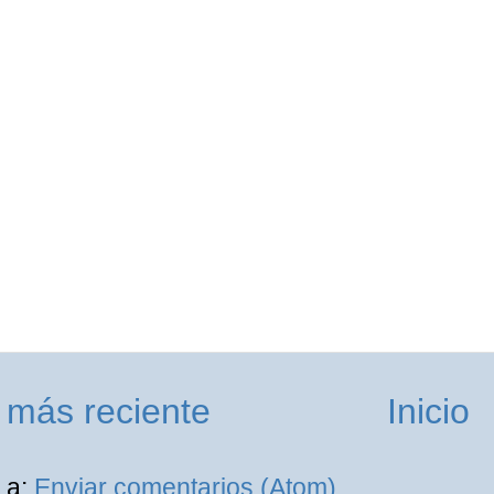
 más reciente
Inicio
 a:
Enviar comentarios (Atom)