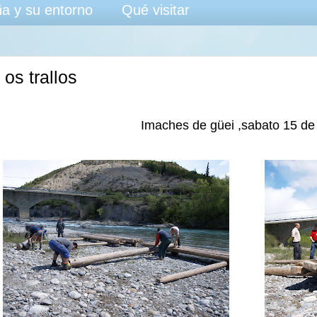
a y su entorno
Qué visitar
os trallos
Imaches de güei ,sabato 15 de