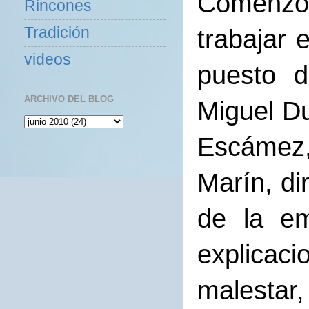
Comenzó 
Rincones
Tradición
trabajar 
videos
puesto d
ARCHIVO DEL BLOG
Miguel Du
Escámez,
Marín, di
de la em
explicac
malestar