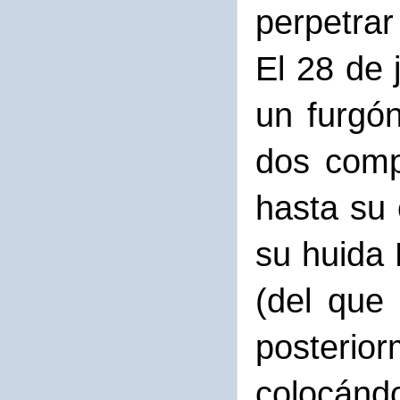
perpetrar
El 28 de 
un furgó
dos comp
hasta su 
su huida 
(del que
posterior
colocándo