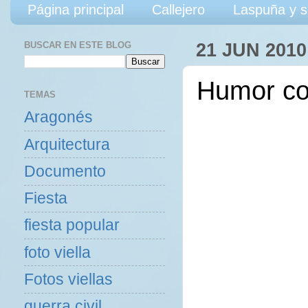
Página principal
Callejero
Laspuña y s
BUSCAR EN ESTE BLOG
21 JUN 2010
Humor con
TEMAS
Aragonés
Arquitectura
Documento
Fiesta
fiesta popular
foto viella
Fotos viellas
guerra civil