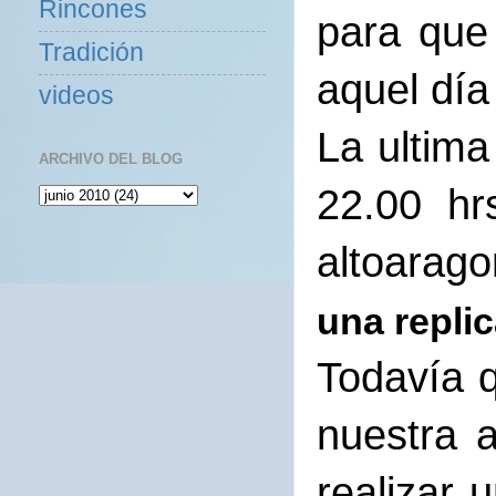
Rincones
para que
Tradición
aquel día
videos
La ultima
ARCHIVO DEL BLOG
22.00
hr
altoarag
una repli
Todavía 
nuestra 
realizar 