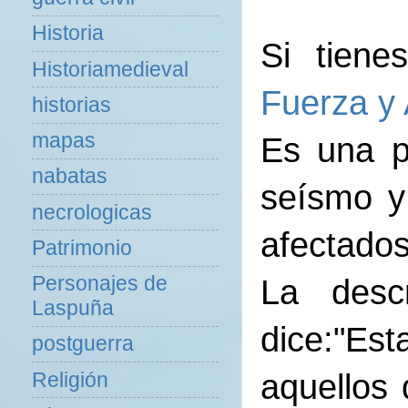
Historia
Si tien
Historiamedieval
Fuerza y 
historias
mapas
Es una p
nabatas
seísmo y
necrologicas
afectados
Patrimonio
Personajes de
La desc
Laspuña
dice:"E
postguerra
aquellos 
Religión