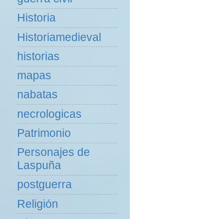
Historia
Historiamedieval
historias
mapas
nabatas
necrologicas
Patrimonio
Personajes de
Laspuña
postguerra
Religión