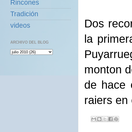
Rincones
Tradición
Dos recor
videos
la prime
ARCHIVO DEL BLOG
Puyarrue
monton de
de hace o
raiers en