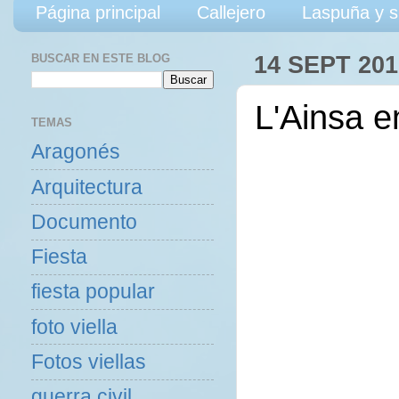
Página principal
Callejero
Laspuña y s
BUSCAR EN ESTE BLOG
14 SEPT 201
L'Ainsa e
TEMAS
Aragonés
Arquitectura
Documento
Fiesta
fiesta popular
foto viella
Fotos viellas
guerra civil