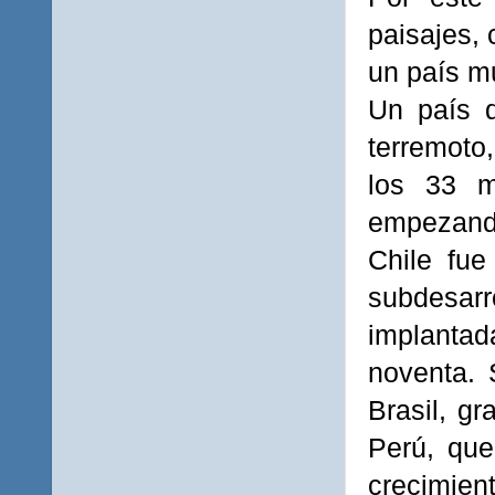
paisajes,
un país m
Un país q
terremoto
los 33 m
empezando
Chile fue
subdesarr
implantada
noventa. 
Brasil, g
Perú, que
crecimien