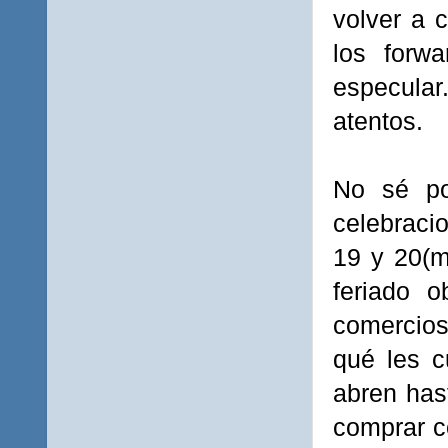
volver a 
los forwa
especular
atentos.
No sé po
celebraci
19 y 20(m
feriado o
comercios
qué les c
abren has
comprar c