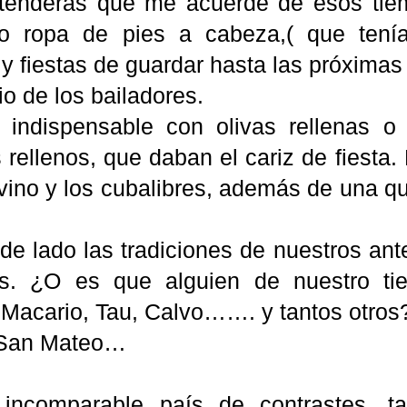
enderás que me acuerde de esos tiem
do ropa de pies a cabeza,( que tení
y fiestas de guardar hasta las próximas
o de los bailadores.
 indispensable con olivas rellenas o
rellenos, que daban el cariz de fiesta.
vino y los cubalibres, además de una que
 de lado las tradiciones de nuestros an
los. ¿O es que alguien de nuestro t
 Macario, Tau, Calvo……. y tantos otros?
 San Mateo…
 incomparable país de contrastes, t