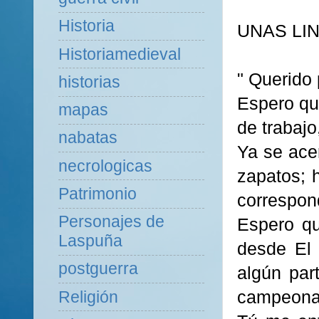
Historia
UNAS LI
Historiamedieval
" Querido
historias
Espero que
mapas
de trabaj
nabatas
Ya se ace
necrologicas
zapatos; 
Patrimonio
correspon
Personajes de
Espero qu
Laspuña
desde El 
postguerra
algún part
campeonat
Religión