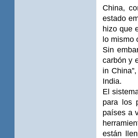
China, co
estado em
hizo que e
lo mismo o
Sin embar
carbón y e
in China”,
India.
El sistem
para los 
países a v
herramien
están lle