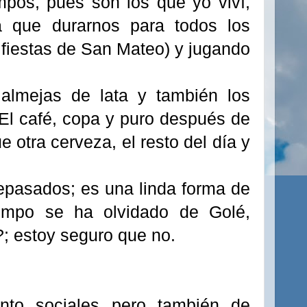
pos, pues son los que yo viví,
a que durarnos para todos los
 fiestas de San Mateo) y jugando
 almejas de lata y también los
 El café, copa y puro después de
 otra cerveza, el resto del día y
tepasados; es una linda forma de
iempo se ha olvidado de Golé,
; estoy seguro que no.
anto sociales pero también de