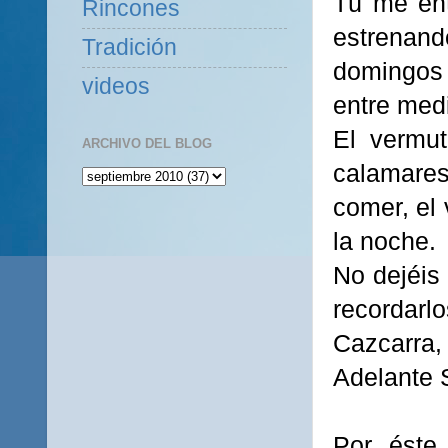
Tú me ent
Rincones
estrenan
Tradición
domingos 
videos
entre medi
El vermut
ARCHIVO DEL BLOG
calamares 
comer, el 
la noche.
No dejéis
recordar
Cazcarra,
Adelante
Por éste